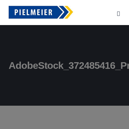
Zum
Inhalt
springen
AdobeStock_372485416_P