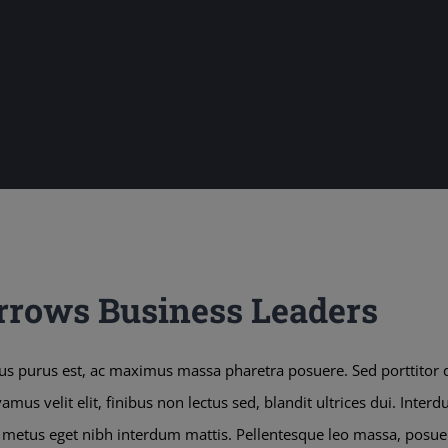
rows Business Leaders
us purus est, ac maximus massa pharetra posuere. Sed porttito
us velit elit, finibus non lectus sed, blandit ultrices dui. Inte
t metus eget nibh interdum mattis. Pellentesque leo massa, posuere