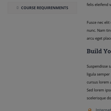
felis eleifend
COURSE REQUIRENMENTS
Fusce nec elit
nunc. Nam tinc
arcu eget plac
Build Y
Suspendisse sa
ligula semper 
cursus lorem a
Sed lorem ipsu
scelerisque do
Interna