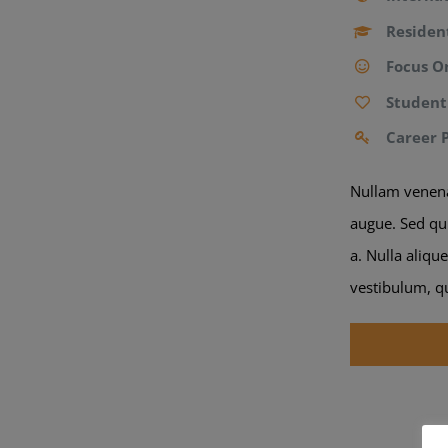
Residen
Focus O
Student
Career 
Nullam venenat
augue. Sed qui
a. Nulla aliqu
vestibulum, qu