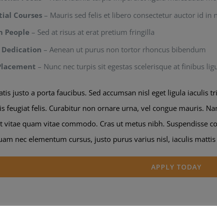
tial Courses
– Mauris sed felis et libero consectetur auctor id in n
n People
– Sed at risus at erat pretium fringilla
 Dedication
– Aenean ut purus non tortor rhoncus bibendum
Placement
– Nunc nec turpis sit egestas scelerisque at finibus lig
is justo a porta faucibus. Sed accumsan nisl eget ligula iaculis 
s feugiat felis. Curabitur non ornare urna, vel congue mauris. Na
et vitae quam vitae commodo. Cras ut metus nibh. Suspendisse con
am nec elementum cursus, justo purus varius nisl, iaculis mattis
APPLY TODAY