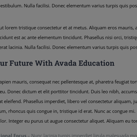
 vestibulum. Nulla facilisi. Donec elementum varius turpis quis po
 ut lorem tristique consectetur et at metus. Aliquam eros mauris,
idunt est ac ante elementum tincidunt. Phasellus nisi orci, tristiq
erat lacinia. Nulla facilisi. Donec elementum varius turpis quis po
our Future With Avada Education
pien mauris, consequat nec pellentesque at, pharetra feugiat tort
eu. Donec dictum et elit porttitor tincidunt. Duis leo nibh, accumsa
t eleifend. Phasellus imperdiet, libero vel consectetur aliquam, jus
m, rhoncus quis congue in, tristique id erat. Nunc ac congue mi. C
lor. Integer eu purus ut augue consectetur aliquet. Aliquam eu t
tional Focus
– Nunc lacinia turpis imperdiet ligula malesuada mo