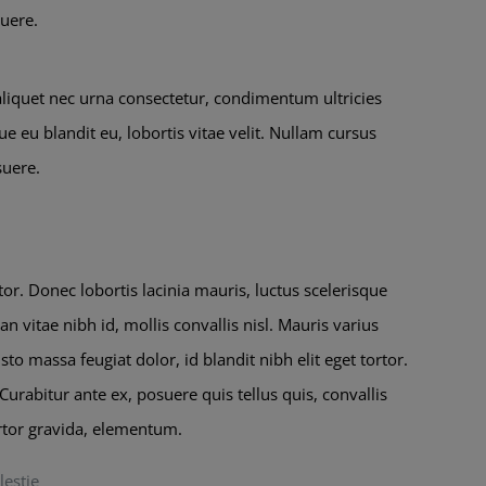
suere.
 aliquet nec urna consectetur, condimentum ultricies
ue eu blandit eu, lobortis vitae velit. Nullam cursus
suere.
or. Donec lobortis lacinia mauris, luctus scelerisque
n vitae nibh id, mollis convallis nisl. Mauris varius
to massa feugiat dolor, id blandit nibh elit eget tortor.
urabitur ante ex, posuere quis tellus quis, convallis
ortor gravida, elementum.
lestie